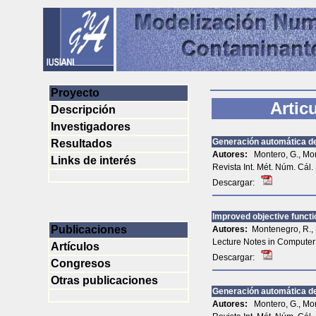
Proyecto
Artic
Descripción
Investigadores
Generación automática de
Resultados
Autores:
Montero, G., Mon
Links de interés
Revista Int. Mét. Núm. Cál. 
Descargar:
Improved objective functi
Publicaciones
Autores:
Montenegro, R., 
Lecture Notes in Computer 
Artículos
Descargar:
Congresos
Otras publicaciones
Generación automática de
Autores:
Montero, G., Mon