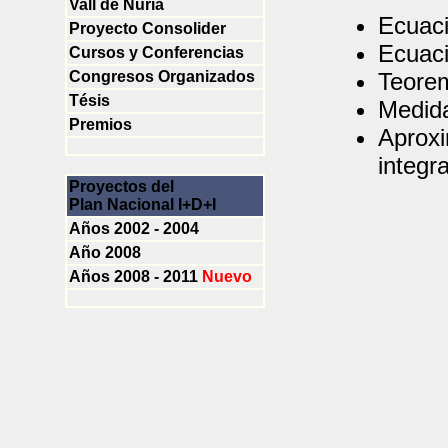
Vall de Nuria
Ecuaci
Proyecto Consolider
Ecuaci
Cursos y Conferencias
Congresos Organizados
Teorem
Tésis
Medid
Premios
Aproxi
integr
Proyectos del
Plan Nacional I+D+I
Años 2002 - 2004
Año 2008
Años 2008 - 2011
N
u
e
v
o