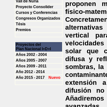
Vall de Nuria
proponen m
Proyecto Consolider
físico-mate
Cursos y Conferencias
Concretam
Congresos Organizados
Tésis
alternativas
Premios
vertical pa
velocidades 
Proyectos del
Plan Nacional I+D+I
solar que c
Años 2002 - 2004
difusa y ref
Años 2005 - 2007
sombras, la
Años 2009 - 2011
Año 2012 - 2014
contaminante
Año 2015 - 2017
N
u
e
v
o
extensión 
difusión no
Añadiremo
avanzada