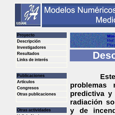
Proyecto
Descripción
Investigadores
Desc
Resultados
Links de interés
Este proye
Publicaciones
Artículos
problemas m
Congresos
predictiva y
Otras publicaciones
radiación so
y de incend
Otras actividades