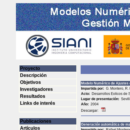
Proyecto
Descripción
Objetivos
Modelo Numérico de Ajustes
Impartida por:
G. Montero, R. 
Investigadores
Acto:
Desarrollos Eolicos de S
Resultados
Lugar de presentación:
Sevil
Links de interés
Año:
2004
Descargar:
Publicaciones
Generación automática de mal
Artículos
Impartida por:
Rafael Monten