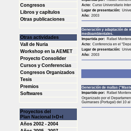
Congresos
Acto:
Curso Universitario Inte
Lugar de presentación:
Unive
Libros y capítulos
Año:
2003
Otras publicaciones
Generación y adaptación de m
medioambientales.
Otras actividades
Impartida por:
Rafael Monten
Vall de Nuria
Acto:
Conferencia en el "Depa
Lugar de presentación:
Unive
Workshop en la AEMET
Año:
2003
Proyecto Consolider
Cursos y Conferencias
Congresos Organizados
Tesis
Premios
Generación de mallas ("Maste
Impartido por:
Rafael Monten
Softwares
Organizado por el Departament
Guimaraes (Portugal) del 10 al 
Proyectos del
Plan Nacional I+D+I
Años 2002 - 2004
Años 2005 - 2007