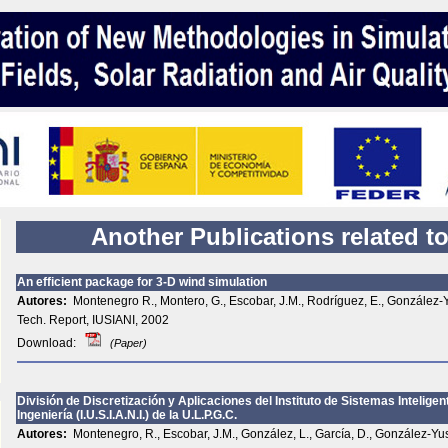
Another Publications related to
An efficient package for 3-D wind simulation
Autores:
Montenegro R., Montero, G., Escobar, J.M., Rodríguez, E., González-Y
Tech. Report, IUSIANI, 2002
Download:
(Paper)
División de Discretización y Aplicaciones del Instituto de Sistemas Intelig
Ingeniería (I.U.S.I.A.N.I.) de la U.L.P.G.C.
Autores:
Montenegro, R., Escobar, J.M., González, L., García, D., González-Yus