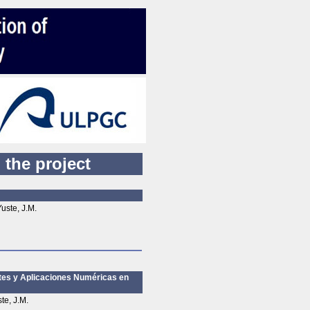
 the project
uste, J.M.
entes y Aplicaciones Numéricas en
te, J.M.